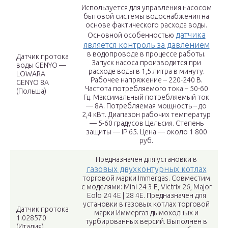
Используется для управления насосом
бытовой системы водоснабжения на
основе фактического расхода воды.
датчика
Основной особенностью
является контроль за давлением
в водопроводе в процессе работы.
Датчик протока
Запуск насоса производится при
воды GENYO —
расходе воды в 1,5 литра в минуту.
LOWARA
Рабочее напряжение – 220-240 В.
GENYO 8A
Частота потребляемого тока – 50-60
(Польша)
Гц. Максимальный потребляемый ток
— 8А. Потребляемая мощность – до
2,4 кВт. Диапазон рабочих температур
— 5-60 градусов Цельсия. Степень
защиты — IP 65. Цена — около 1 800
руб.
Предназначен для установки в
газовых двухконтурных котлах
торговой марки Immergas. Совместим
с моделями: Mini 24 3 Е, Victrix 26, Major
Eolo 24 4E | 28 4E. Предназначен для
установки в газовых котлах торговой
Датчик протока
марки Иммергаз дымоходных и
1.028570
турбированных версий. Выполнен в
(Италия)