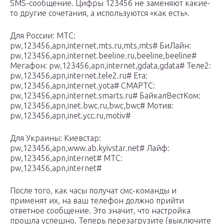
SMS-сообщение. Цифры 123456 не заменяют какие-
то другие сочетания, а используются «как есть».
Для России: МТС:
pw,123456,apn,internet.mts.ru,mts,mts# БиЛайн:
pw,123456,apn,internet.beeline.ru,beeline,beeline#
Мегафон: pw,123456,apn,internet,gdata,gdata# Теле2:
pw,123456,apn,internet.tele2.ru# Ета:
pw,123456,apn,internet.yota# СМАРТС:
pw,123456,apn,internet.smarts.ru# БайкалВестКом:
pw,123456,apn,inet.bwc.ru,bwc,bwc# Мотив:
pw,123456,apn,inet.ycc.ru,motiv#
Для Украины: Киевстар:
pw,123456,apn,www.ab.kyivstar.net# Лайф:
pw,123456,apn,internet# МТС:
pw,123456,apn,internet#
После того, как часы получат смс-команды и
применят их, на ваш телефон должно прийти
ответное сообщение. Это значит, что настройка
прошла успешно. Теперь перезагрузите (выключите